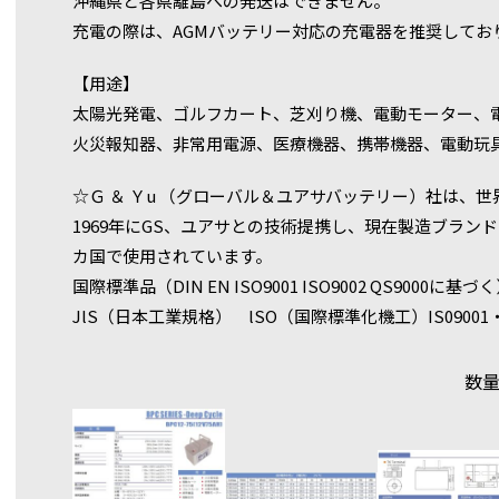
沖縄県と各県離島への発送はできません。
充電の際は、AGMバッテリー対応の充電器を推奨してお
【用途】
太陽光発電、ゴルフカート、芝刈り機、電動モーター、
火災報知器、非常用電源、医療機器、携帯機器、電動玩
☆Ｇ ＆ Ｙu （グローバル＆ユアサバッテリー）社は、
1969年にGS、ユアサとの技術提携し、現在製造ブラン
カ国で使用されています。
国際標準品（DIN EN ISO9001 ISO9002 QS9000に基づ
JlS（日本工業規格） lSO（国際標準化機工）IS09001・
数