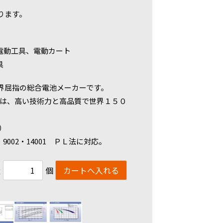
ります。
電動工具、電動カート
具
世界屈指の総合電池メーカーです。
ドは、高い技術力と高品質で世界１５０
く）
9002・14001 ＰＬ法に対応。
量
個