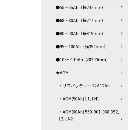
●55～65Ah（横242ｍｍ）
●68～80Ah（横277ｍｍ）
●80～90Ah（横315ｍｍ）
●95～100Ah（横354ｍｍ）
●105～110Ah（横393ｍｍ）
★AGM
・サブバッテリー 12V 12Ah
・AGM(50Ah) L1, LN1
・AGM(60Ah) 560-901-068 D52,
L2, LN2