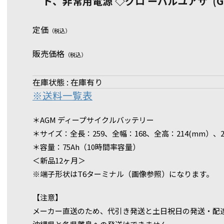
ト、非常用電源 ◇グロ ーバルユアサ (G-B
定価
（税込）
販売価格
（税込）
在庫状態 : 在庫有り
※送料一覧表
＊AGM ディープサイクルバッテリー
＊サイズ：全長：259、全幅：168、全高：214(mm）、22
＊容量：75Ah（10時間率容量）
＜新品12ヶ月＞
※端子形状はT6ターミナル（画像参照）になります。
【注意】
メーカー直送のため、代引き発送と土日祝日の発送・配