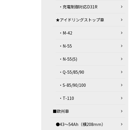
・充電制御対応D31R
★アイドリングストップ車
・M-42
・N-55
・N-55(S)
・Q-55/85/90
・S-85/90/100
・T-110
■欧州車
●43～54Ah（横208ｍｍ）