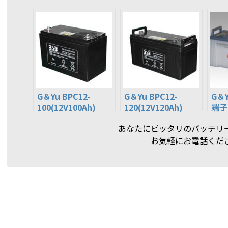
G＆Yu BPC12-
G＆Yu BPC12-
G＆Y
100(12V100Ah)
120(12V120Ah)
端子
AGM ディープサイク
AGM ディープサイク
バッ
あなたにピッタリのバッテリ
ルバッテリー 太陽光
ルバッテリー 太陽光
ート
お気軽にお電話くだ
発電、ゴルフカー
発電、ゴルフカー
所作
ト、電動モーター、
ト、電動モーター、
◇グ
電動工具、電動カー
電動工具、電動カー
ト、非常用電源 ◇グ
ト、非常用電源 ◇グ
ロ ーバルユアサ
ロ ーバルユアサ