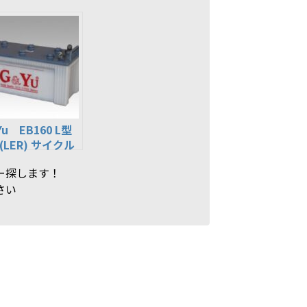
u EB160 L型
(LER) サイクル
テリー ゴルフカ
ー探します！
 電動運搬用 高
さい
業用 溶接機等
ロ ーバルユアサ