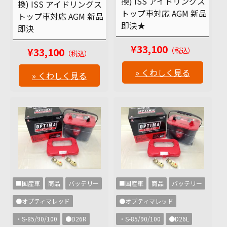
換) ISS アイドリングス
換) ISS アイドリングス
トップ車対応 AGM 新品
トップ車対応 AGM 新品
即決★
即決
¥33,100
（税込）
¥33,100
（税込）
» くわしく見る
» くわしく見る
■国産車
商品
バッテリー
■国産車
商品
バッテリー
●オプティマレッド
●オプティマレッド
・S-85/90/100
●D26R
・S-85/90/100
●D26L