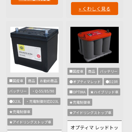
» くわしく見る
■国産車
商品
バッテリー
■国産車
商品
お勧め商品
●オプティマレッド
●D23R
バッテリー
・Q-55/85/90
■OPTIMA
★ハイブリッド車
●D23L
・充電制御対応D23L
★充電制御車
★充電制御車
★アイドリングストップ車
★アイドリングストップ車
オプティマ レッドトッ