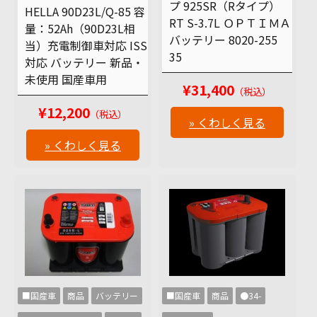
プ 925SR（Rタイプ）
HELLA 90D23L/Q-85 容
RT S-3.7L ＯＰＴＩＭＡ
量：52Ah（90D23L相
バッテリー 8020-255
当）充電制御車対応 ISS
35
対応 バッテリー 新品・
未使用 国産車用
¥31,400
（税込）
¥12,200
（税込）
» くわしく見る
» くわしく見る
■国産車
商品
バッテリー
■国産車
商品
●34-