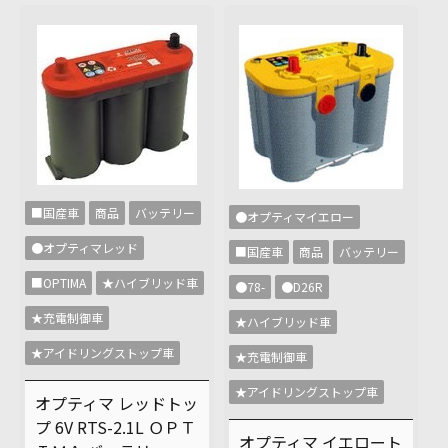
■国産車
商品
バッテリー
●オプティマイエロー
●オプティマレッド
■国産車
商品
バッテリー
■OPTIMA
★ハイブリッド車
●78-
●D26R
★充電制御車
★ハイブリッド車
★アイドリングストップ車
★充電制御車
★アイドリングストップ車
オプティマ レッドトッ
プ 6V RTS-2.1L ＯＰＴ
オプティマ イエロート