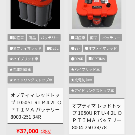
■国産車
商品
バッテリー
■国産車
商品
バッテリー
●78-
●オプティマレッド
●オプティマレッド
●D26L
●D26R
■OPTIMA
★ハイブリッド車
★ハイブリッド車
★充電制御車
★充電制御車
★アイドリングストップ車
★アイドリングストップ車
オプティマ レッドトッ
プ 1050SL RT R-4.2L Ｏ
オプティマ レッドトッ
ＰＴＩＭＡ バッテリー
プ 1050U RT U-4.2L Ｏ
8003-251 34R
ＰＴＩＭＡ バッテリー
8004-250 34/78
¥37,000
（税込）