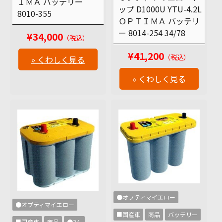
ＩＭＡ バッテリー
ップ D1000U YTU-4.2L
8010-355
ＯＰＴＩＭＡ バッテリ
ー 8014-254 34/78
¥34,000
（税込）
¥41,200
（税込）
» くわしく見る
» くわしく見る
●オプティマイエロー
●オプティマイエロー
■国産車
商品
バッテリー
■国産車
商品
●34-