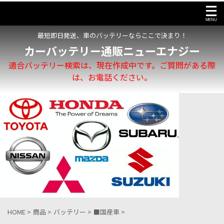
最短即日発送、車のバッテリーならここで決まり！
カーバッテリー通販ニューエナジー
適合バッテリー検索は、現在作成中です。ご質問がある際
は、お電話ください。
HOME
>
商品
>
バッテリー
>
■国産車
>