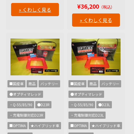
¥36,200
（税込）
» くわしく見る
» くわしく見る
■国産車
商品
バッテリー
■国産車
商品
バッテリー
●オプティマレッド
●オプティマレッド
・Q-55/85/90
●D23R
・Q-55/85/90
●D23L
・充電制御対応D23R
・充電制御対応D23L
■OPTIMA
★ハイブリッド車
■OPTIMA
★ハイブリッド車