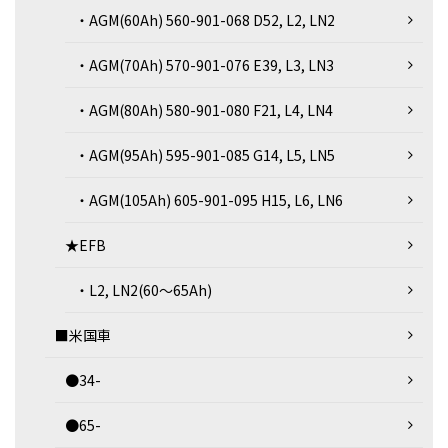
・AGM(60Ah) 560-901-068 D52, L2, LN2
・AGM(70Ah) 570-901-076 E39, L3, LN3
・AGM(80Ah) 580-901-080 F21, L4, LN4
・AGM(95Ah) 595-901-085 G14, L5, LN5
・AGM(105Ah) 605-901-095 H15, L6, LN6
★EFB
・L2, LN2(60～65Ah)
■米国車
●34-
●65-