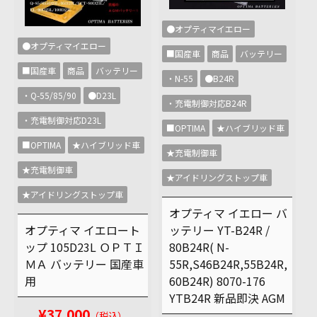
●オプティマイエロー
●オプティマイエロー
■国産車
商品
バッテリー
■国産車
商品
バッテリー
・N-55
●B24R
・Q-55/85/90
●D23L
・充電制御対応B24R
・充電制御対応D23L
■OPTIMA
★ハイブリッド車
■OPTIMA
★ハイブリッド車
★充電制御車
★充電制御車
★アイドリングストップ車
★アイドリングストップ車
オプティマ イエロー バ
ッテリー YT-B24R /
オプティマ イエロート
80B24R( N-
ップ 105D23L ＯＰＴＩ
55R,S46B24R,55B24R,
ＭＡ バッテリー 国産車
60B24R) 8070-176
用
YTB24R 新品即決 AGM
¥37,000
（税込）