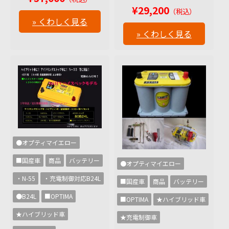
¥29,200
（税込）
» くわしく見る
» くわしく見る
●オプティマイエロー
■国産車
商品
バッテリー
●オプティマイエロー
・N-55
・充電制御対応B24L
■国産車
商品
バッテリー
●B24L
■OPTIMA
■OPTIMA
★ハイブリッド車
★ハイブリッド車
★充電制御車