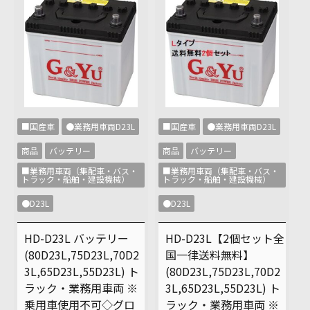
■国産車
●業務用車両D23L
■国産車
●業務用車両D23L
商品
バッテリー
商品
バッテリー
■業務用車両（集配車・バス・
■業務用車両（集配車・バス・
トラック・船舶・建設機械）
トラック・船舶・建設機械）
●D23L
●D23L
HD-D23L バッテリー
HD-D23L【2個セット全
(80D23L,75D23L,70D2
国一律送料無料】
3L,65D23L,55D23L) ト
(80D23L,75D23L,70D2
ラック・業務用車両 ※
3L,65D23L,55D23L) ト
乗用車使用不可◇グロ
ラック・業務用車両 ※