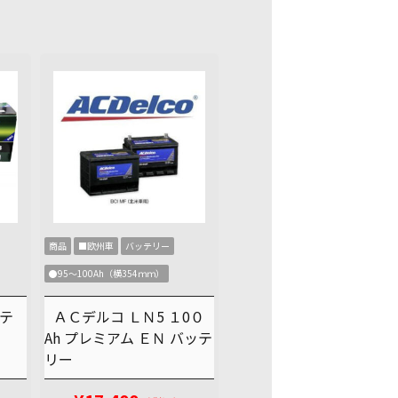
商品
■欧州車
バッテリー
●95～100Ah（横354ｍｍ）
ッテ
ＡＣデルコ ＬＮ5 １0０
Ah プレミアム ＥＮ バッテ
リー