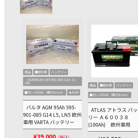
商品
■欧州車
バッテリー
・AGM(95Ah) 595-901-085 G14, L5,
LN5
商品
■欧州車
バッテリー
●95～100Ah（横354ｍｍ）
★AGM
●95～100Ah（横354ｍｍ）
バルタ AGM 95Ah 595-
ATLAS アトラス バ
901-085 G14 L5, LN5 欧州
リー Ａ６００３８
車用 VARTA バッテリー
(100Ah) 欧州車用
¥39,000
（税込）