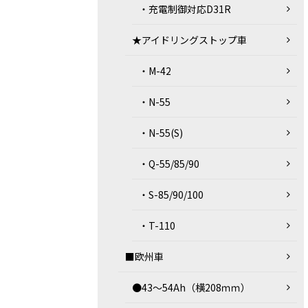
・充電制御対応D31R
★アイドリングストップ車
・M-42
・N-55
・N-55(S)
・Q-55/85/90
・S-85/90/100
・T-110
■欧州車
●43～54Ah（横208ｍｍ）