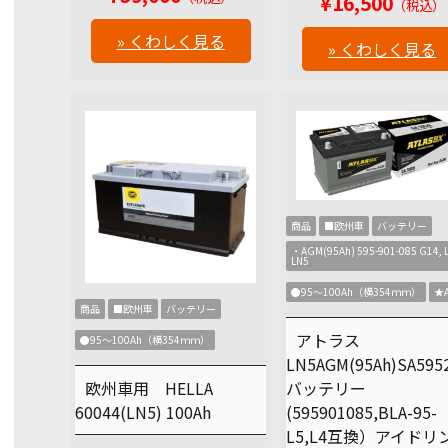
¥16,500
（税込）
» くわしく見る
» くわしく見る
商品
■欧州車
バッテリー
・AGM(95Ah) 595-901-085 G14, L
LN5
●95～100Ah（横354ｍｍ）
★
商品
■欧州車
バッテリー
アトラス
●95～100Ah（横354ｍｍ）
LN5AGM(95Ah)SA595
欧州車用 HELLA
バッテリー
60044(LN5) 100Ah
(595901085,BLA-95-
L5,L4互換）アイドリ