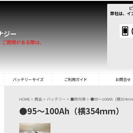
ピ
弊社は、イ
！
ナジー
。ご質問がある際は、
バッテリーサイズ
ご利用ガイド
お問合せ
HOME
>
商品
>
バッテリー
>
■欧州車
>
●95～100Ah（横354ｍ
●95～100Ah（横354ｍｍ）