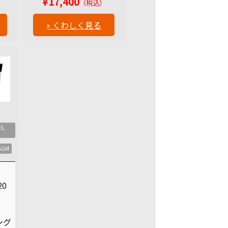
¥17,400
（税込）
» くわしく見る
5,
AGM
20
ング