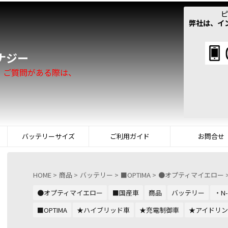
ピ
弊社は、イ
！
ナジー
。ご質問がある際は、
バッテリーサイズ
ご利用ガイド
お問合せ
HOME
>
商品
>
バッテリー
>
■OPTIMA
>
●オプティマイエロー
●オプティマイエロー
■国産車
商品
バッテリー
・N-
■OPTIMA
★ハイブリッド車
★充電制御車
★アイドリ