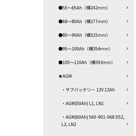
●55～65Ah（横242ｍｍ）
●68～80Ah（横277ｍｍ）
●80～90Ah（横315ｍｍ）
●95～100Ah（横354ｍｍ）
●105～110Ah（横393ｍｍ）
★AGM
・サブバッテリー 12V 12Ah
・AGM(50Ah) L1, LN1
・AGM(60Ah) 560-901-068 D52,
L2, LN2