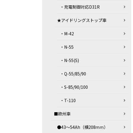
・充電制御対応D31R
★アイドリングストップ車
・M-42
・N-55
・N-55(S)
・Q-55/85/90
・S-85/90/100
・T-110
■欧州車
●43～54Ah（横208ｍｍ）