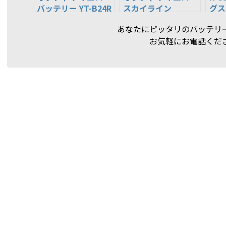
バッテリー YT-B24R
スカイライン
グス
/ 80B24R( N-
R33/R34 セット
用,N
あなたにピッタリのバッテリ
55R,S46B24R,55B2
AGM バッテリー
24L
お気軽にお電話くだ
4R,60B24R) 8070-
換)
176 YTB24R 新品即
EF
決 AGM
車用