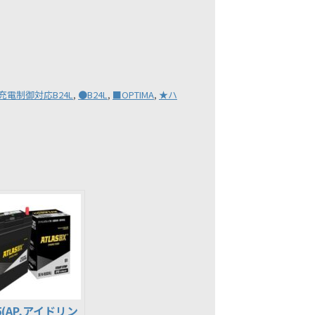
充電制御対応B24L
,
●B24L
,
■OPTIMA
,
★ハ
55(AP,アイドリン