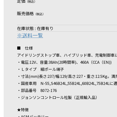
定価
（税込）
販売価格
（税込）
在庫状態 : 在庫有り
※送料一覧
■ 仕様
アイドリングストップ車、ハイブリッド車、充電制御車
・電圧:12V、容量:38Ah(20時間率)、460A（CCA（EN))
・Ｌタイプ 細ポール端子
・寸法(mm)長さ:237/幅:129/高さ:227・重さ:12.5Kg
・国産車用 N-55,S46B24L,55B24L,60B24L,75B24Lに
・部品番号 8072-176
・ジョンソンコントロール社製（正規輸入品）
★特徴
・AGMバッテリー