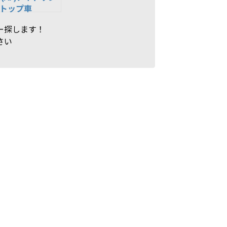
トップ車
55,60B24L,55B
ー探します！
,46B24L,互
さい
ATLAS アトラス
B バッテリー 国産