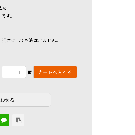
えた
ーです。
、逆さにしても液は出ません。
）
量
個
わせる