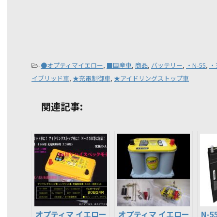
-
●オプティマイエロー
,
■国産車
,
商品
,
バッテリー
,
・N-55
,
・
イブリッド車
,
★充電制御車
,
★アイドリングストップ車
関連記事:
オプティマ イエロー
オプティマ イエロー
N-