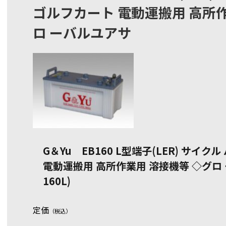
ゴルフカート 電動運搬用 高所作
ロ ーバルユアサ
G＆Yu EB160 L型端子(LER) サイ
電動運搬用 高所作業用 溶接機等 ◇グロ ー
160L)
定価
（税込）