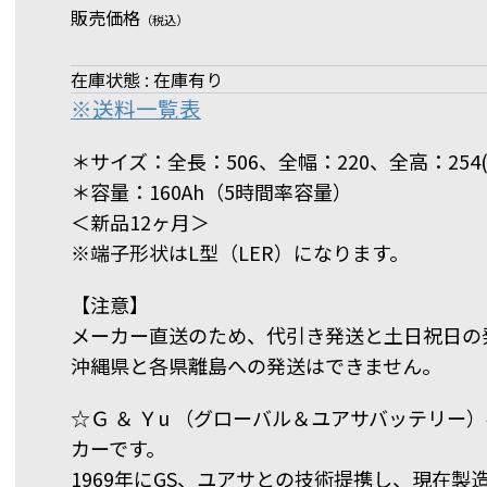
販売価格
（税込）
在庫状態 : 在庫有り
※送料一覧表
＊サイズ：全長：506、全幅：220、全高：254(
＊容量：160Ah（5時間率容量）
＜新品12ヶ月＞
※端子形状はL型（LER）になります。
【注意】
メーカー直送のため、代引き発送と土日祝日の
沖縄県と各県離島への発送はできません。
☆Ｇ ＆ Ｙu （グローバル＆ユアサバッテリ
カーです。
1969年にGS、ユアサとの技術提携し、現在