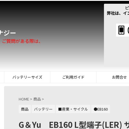
ピ
弊社は、イ
！
ナジー
。ご質問がある際は、
バッテリーサイズ
ご利用ガイド
お問合せ
HOME
>
商品
>
商品
バッテリー
■産業・サイクル
●EB160
G＆Yu EB160 L型端子(LER