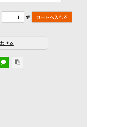
量
個
わせる