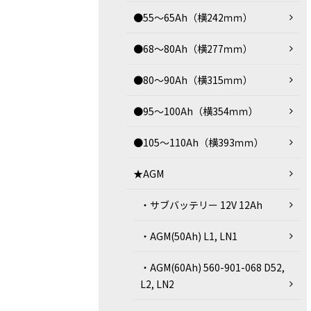
●55～65Ah（横242ｍｍ）
●68～80Ah（横277ｍｍ）
●80～90Ah（横315ｍｍ）
●95～100Ah（横354ｍｍ）
●105～110Ah（横393ｍｍ）
★AGM
・サブバッテリー 12V 12Ah
・AGM(50Ah) L1, LN1
・AGM(60Ah) 560-901-068 D52,
L2, LN2