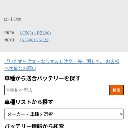
-未分類
PREV
LC500(URZ100)
NEXT
IS350C(GSE21)
「いたずら注文・なりすまし注文」等に関して、 お客様
へ大事なお願い
車種から適合バッテリーを探す
Search
for:
車種リストから探す
バッテリー情報から検索