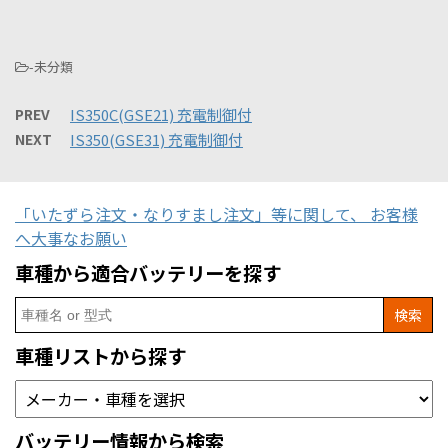
-未分類
PREV
IS350C(GSE21) 充電制御付
NEXT
IS350(GSE31) 充電制御付
「いたずら注文・なりすまし注文」等に関して、 お客様
へ大事なお願い
車種から適合バッテリーを探す
Search
for:
車種リストから探す
バッテリー情報から検索