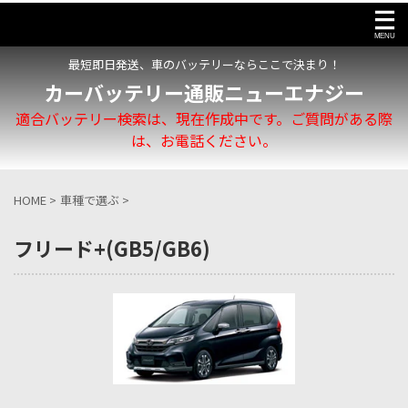
最短即日発送、車のバッテリーならここで決まり！
カーバッテリー通販ニューエナジー
適合バッテリー検索は、現在作成中です。ご質問がある際
は、お電話ください。
HOME
>
車種で選ぶ
>
フリード+(GB5/GB6)