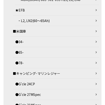
★EFB
・L2, LN2(60～65Ah)
■米国車
●34-
●65-
●78-
■キャンピング･マリンレジャー
●G'cle 24CP
●G'cle 27MSpec
●G'cle 31MSpec