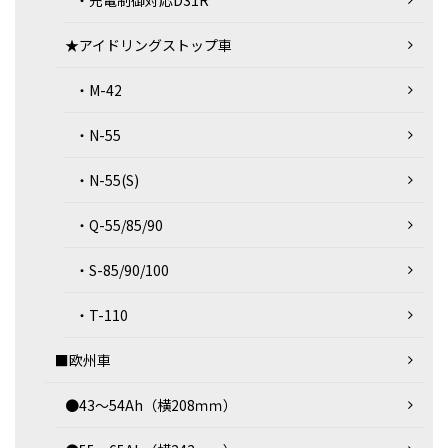
★アイドリングストップ車
・M-42
・N-55
・N-55(S)
・Q-55/85/90
・S-85/90/100
・T-110
■欧州車
●43～54Ah（横208ｍｍ）