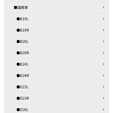
■国産車
●B19L
●B19R
●B20L
●B20R
●B24L
●B24R
●D23L
●D23R
●D26L