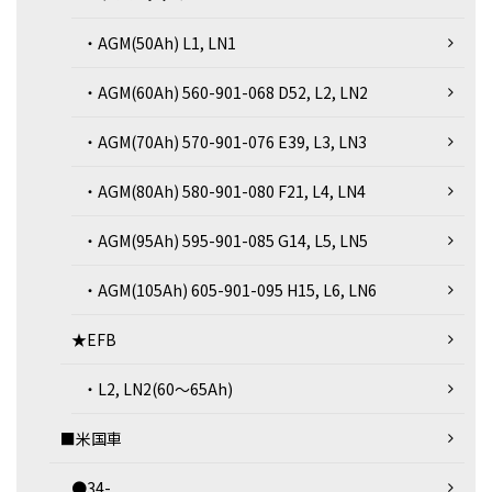
・AGM(50Ah) L1, LN1
・AGM(60Ah) 560-901-068 D52, L2, LN2
・AGM(70Ah) 570-901-076 E39, L3, LN3
・AGM(80Ah) 580-901-080 F21, L4, LN4
・AGM(95Ah) 595-901-085 G14, L5, LN5
・AGM(105Ah) 605-901-095 H15, L6, LN6
★EFB
・L2, LN2(60～65Ah)
■米国車
●34-