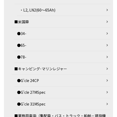
・L2, LN2(60～65Ah)
■米国車
●34-
●65-
●78-
■キャンピング･マリンレジャー
●G'cle 24CP
●G'cle 27MSpec
●G'cle 31MSpec
■業務用車両（集配車・バス・トラック・船舶・建設機