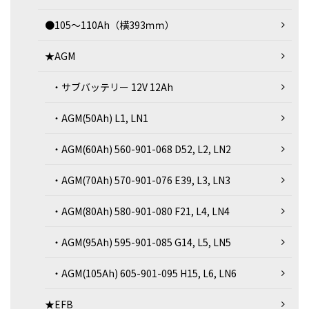
●105～110Ah（横393ｍｍ）
★AGM
・サブバッテリー 12V 12Ah
・AGM(50Ah) L1, LN1
・AGM(60Ah) 560-901-068 D52, L2, LN2
・AGM(70Ah) 570-901-076 E39, L3, LN3
・AGM(80Ah) 580-901-080 F21, L4, LN4
・AGM(95Ah) 595-901-085 G14, L5, LN5
・AGM(105Ah) 605-901-095 H15, L6, LN6
★EFB