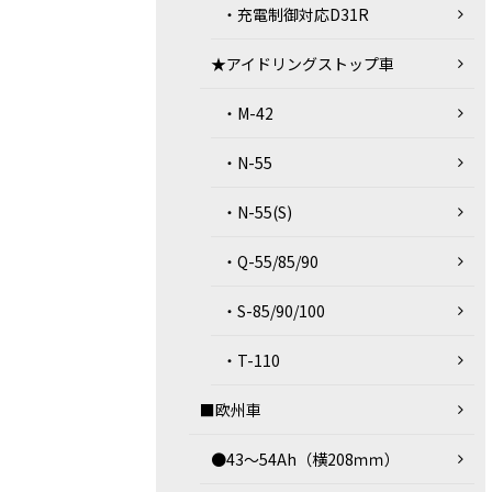
・充電制御対応D31R
★アイドリングストップ車
・M-42
・N-55
・N-55(S)
・Q-55/85/90
・S-85/90/100
・T-110
■欧州車
●43～54Ah（横208ｍｍ）