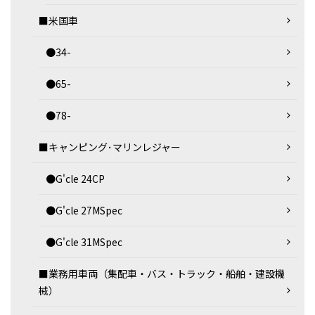
■米国車
●34-
●65-
●78-
■キャンピング･マリンレジャー
●G'cle 24CP
●G'cle 27MSpec
●G'cle 31MSpec
■業務用車両（集配車・バス・トラック・船舶・建設機
械）