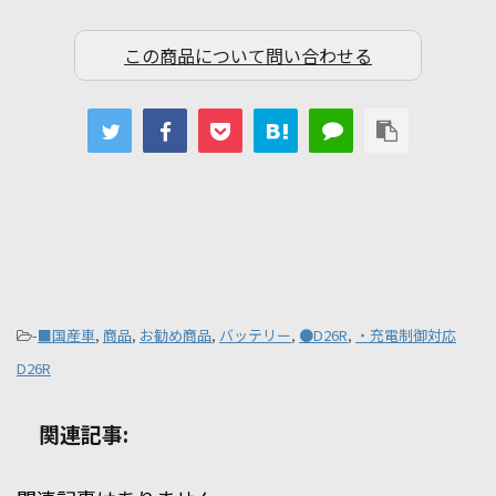
この商品について問い合わせる
-
■国産車
,
商品
,
お勧め商品
,
バッテリー
,
●D26R
,
・充電制御対応
D26R
関連記事: