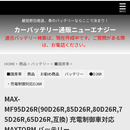
最短即日発送、車のバッテリーならここで決まり！
カーバッテリー通販ニューエナジー
適合バッテリー検索は、現在作成中です。ご質問がある際
は、お電話ください。
HOME
>
商品
>
バッテリー
>
■国産車
>
■国産車
商品
お勧め商品
バッテリー
●D26R
・充電制御対応D26R
MAX-
MF95D26R(90D26R,85D26R,80D26R,7
5D26R,65D26R,互換) 充電制御車対応
MAXTORM バッテリー