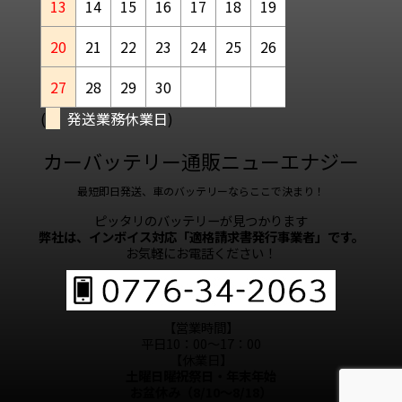
13
14
15
16
17
18
19
20
21
22
23
24
25
26
27
28
29
30
(
発送業務休業日
)
カーバッテリー通販ニューエナジー
最短即日発送、車のバッテリーならここで決まり！
ピッタリのバッテリーが見つかります
弊社は、インボイス対応「適格請求書発行事業者」です。
お気軽にお電話ください！
【営業時間】
平日10：00～17：00
【休業日】
土曜日曜祝祭日・年末年始
お盆休み（8/10～8/18）