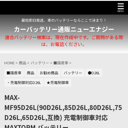
最短即日発送、車のバッテリーならここで決まり！
カーバッテリー通販ニューエナジー
適合バッテリー検索は、現在作成中です。ご質問がある際
は、お電話ください。
HOME
>
商品
>
バッテリー
>
■国産車
>
■国産車
商品
お勧め商品
バッテリー
●D26L
・充電制御対応D26L
★充電制御車
MAX-
MF95D26L(90D26L,85D26L,80D26L,75
D26L,65D26L,互換) 充電制御車対応
MAXTORM バッテリー