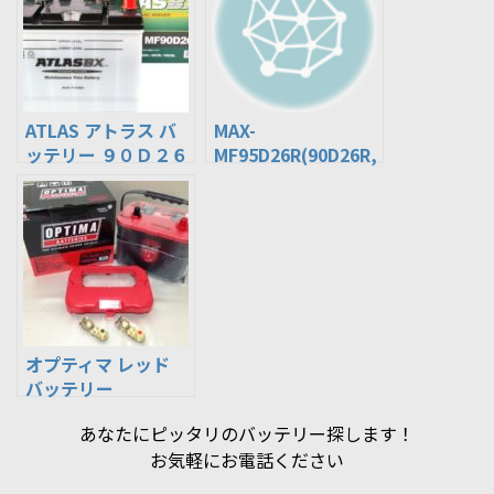
ATLAS アトラス バ
MAX-
ッテリー ９０Ｄ２６
MF95D26R(90D26R,
Ｌ
85D26R,80D26R,75
(85D26L,80D26L,75
D26R,65D26R,互換)
D26L,65D26L,互
充電制御車対応
換) バッテリー 国
MAXTORM バッテリ
産車用
ー
オプティマ レッド
バッテリー
120D26L(S-85,S-
あなたにピッタリのバッテリー探します！
95,115D26L,90D26
お気軽にお電話ください
L,85D26L,80D26L互
換) ISSアイドリング