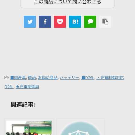
この商品について問い合わせる
-
■国産車
,
商品
,
お勧め商品
,
バッテリー
,
●D26L
,
・充電制御対応
D26L
,
★充電制御車
関連記事: