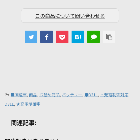
この商品について問い合わせる
-
■国産車
,
商品
,
お勧め商品
,
バッテリー
,
●D31L
,
・充電制御対応
D31L
,
★充電制御車
関連記事: