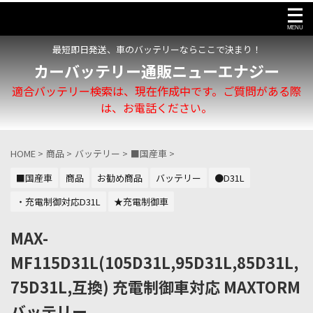
最短即日発送、車のバッテリーならここで決まり！
カーバッテリー通販ニューエナジー
適合バッテリー検索は、現在作成中です。ご質問がある際
は、お電話ください。
HOME
>
商品
>
バッテリー
>
■国産車
>
■国産車
商品
お勧め商品
バッテリー
●D31L
・充電制御対応D31L
★充電制御車
MAX-
MF115D31L(105D31L,95D31L,85D31L,
75D31L,互換) 充電制御車対応 MAXTORM
バッテリー