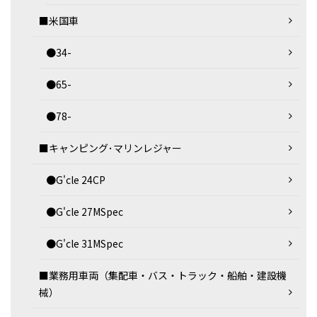
■米国車
●34-
●65-
●78-
■キャンピング･マリンレジャー
●G'cle 24CP
●G'cle 27MSpec
●G'cle 31MSpec
■業務用車両（集配車・バス・トラック・船舶・建設機
械）