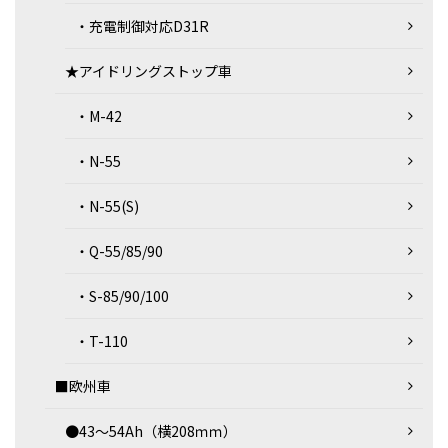
・充電制御対応D31R
★アイドリングストップ車
・M-42
・N-55
・N-55(S)
・Q-55/85/90
・S-85/90/100
・T-110
■欧州車
●43～54Ah（横208ｍｍ）