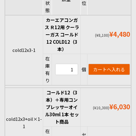
状
位
態
カーエアコンガ
ス Ｒ12用 クーラ
¥4,480
ーガス コールド
(¥8,100)
12 COLD12（3
本）
cold12x3-1
在
庫
個
有
り
コールド12（3
本）＋専用コン
¥6,030
プレッサーオイ
(¥10,300)
ル30ml 1本 セッ
cold12x3+oil×1-
ト商品
1
在
セ