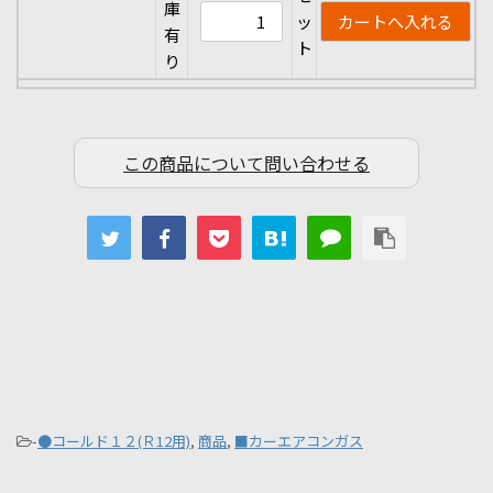
庫
ッ
有
ト
り
この商品について問い合わせる
-
●コールド１２(Ｒ12用)
,
商品
,
■カーエアコンガス