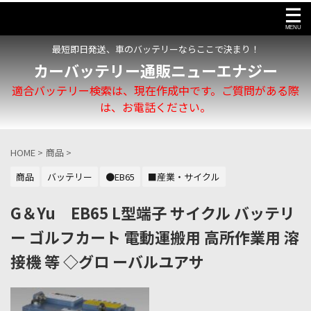
最短即日発送、車のバッテリーならここで決まり！
カーバッテリー通販ニューエナジー
適合バッテリー検索は、現在作成中です。ご質問がある際
は、お電話ください。
HOME
>
商品
>
商品
バッテリー
●EB65
■産業・サイクル
G＆Yu EB65 L型端子 サイクル バッテリ
ー ゴルフカート 電動運搬用 高所作業用 溶
接機 等 ◇グロ ーバルユアサ