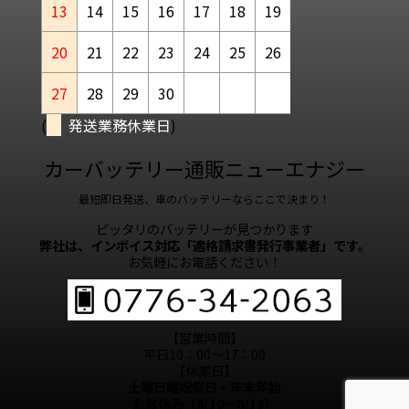
13
14
15
16
17
18
19
20
21
22
23
24
25
26
27
28
29
30
(
発送業務休業日
)
カーバッテリー通販ニューエナジー
最短即日発送、車のバッテリーならここで決まり！
ピッタリのバッテリーが見つかります
弊社は、インボイス対応「適格請求書発行事業者」です。
お気軽にお電話ください！
【営業時間】
平日10：00～17：00
【休業日】
土曜日曜祝祭日・年末年始
お盆休み（8/10～8/18）