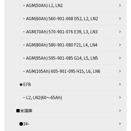
・AGM(50Ah) L1, LN1
・AGM(60Ah) 560-901-068 D52, L2, LN2
・AGM(70Ah) 570-901-076 E39, L3, LN3
・AGM(80Ah) 580-901-080 F21, L4, LN4
・AGM(95Ah) 595-901-085 G14, L5, LN5
・AGM(105Ah) 605-901-095 H15, L6, LN6
★EFB
・L2, LN2(60～65Ah)
■米国車
●34-