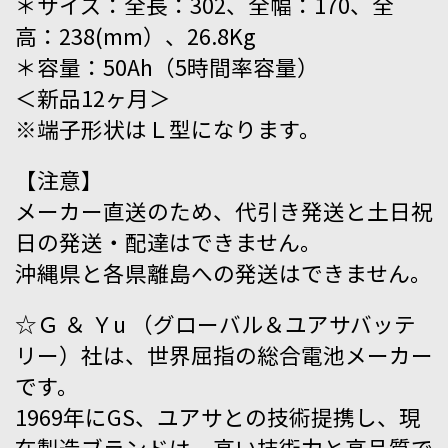
＊サイズ：全長：302、全幅：170、全
高：238(mm）、26.8Kg
＊容量：50Ah（5時間率容量）
＜新品12ヶ月＞
※端子形状はＬ型になります。
【注意】
メーカー直送のため、代引き発送と土日祝
日の発送・配達はできません。
沖縄県と各県離島への発送はできません。
☆Ｇ ＆ Ｙu （グローバル＆ユアサバッテ
リー）社は、世界屈指の総合電池メーカー
です。
1969年にGS、ユアサとの技術提携し、現
在製造ブランドは、高い技術力と高品質で