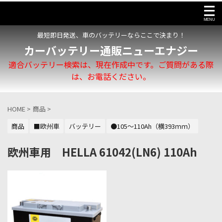
最短即日発送、車のバッテリーならここで決まり！
カーバッテリー通販ニューエナジー
適合バッテリー検索は、現在作成中です。ご質問がある際
は、お電話ください。
HOME
>
商品
>
商品
■欧州車
バッテリー
●105～110Ah（横393ｍｍ）
欧州車用 HELLA 61042(LN6) 110Ah