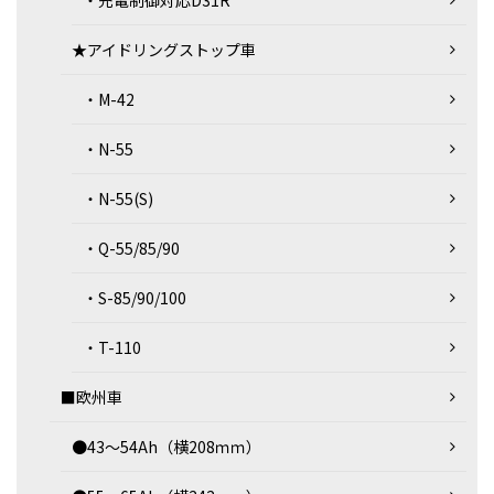
・充電制御対応D31R
★アイドリングストップ車
・M-42
・N-55
・N-55(S)
・Q-55/85/90
・S-85/90/100
・T-110
■欧州車
●43～54Ah（横208ｍｍ）