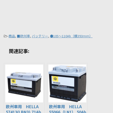
-
商品
,
■欧州車
,
バッテリー
,
●105～110Ah（横393ｍｍ）
関連記事:
欧州車用 HELLA
欧州車用 HELLA
57413(LBN3) 71Ah
55066（LN1） 50Ah