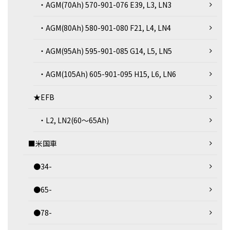
・AGM(70Ah) 570-901-076 E39, L3, LN3
・AGM(80Ah) 580-901-080 F21, L4, LN4
・AGM(95Ah) 595-901-085 G14, L5, LN5
・AGM(105Ah) 605-901-095 H15, L6, LN6
★EFB
・L2, LN2(60～65Ah)
■米国車
●34-
●65-
●78-