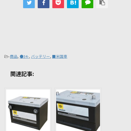
-
商品
,
●34-
,
バッテリー
,
■米国車
関連記事: