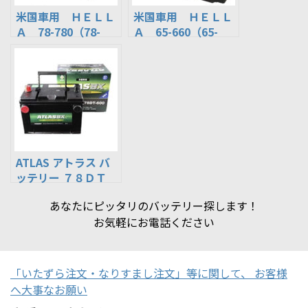
米国車用 ＨＥＬＬ
米国車用 ＨＥＬＬ
Ａ 78-780（78-
Ａ 65-660（65-
6MF、EX78、UPM-
6MF、EX65、UPM-
78、78-7MF、78-
65、65-7MF、65-
710、78-600互換）
650、65-750互換）
バッテリー
バッテリー
ATLAS アトラス バ
ッテリー ７８ＤＴ
−６００ 米国車用
あなたにピッタリのバッテリー探します！
お気軽にお電話ください
「いたずら注文・なりすまし注文」等に関して、 お客様
へ大事なお願い