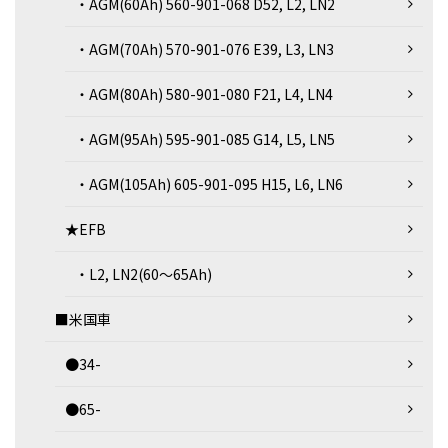
・AGM(60Ah) 560-901-068 D52, L2, LN2
・AGM(70Ah) 570-901-076 E39, L3, LN3
・AGM(80Ah) 580-901-080 F21, L4, LN4
・AGM(95Ah) 595-901-085 G14, L5, LN5
・AGM(105Ah) 605-901-095 H15, L6, LN6
★EFB
・L2, LN2(60～65Ah)
■米国車
●34-
●65-