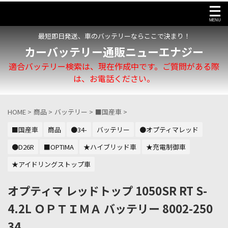
最短即日発送、車のバッテリーならここで決まり！
カーバッテリー通販ニューエナジー
適合バッテリー検索は、現在作成中です。ご質問がある際
は、お電話ください。
HOME
>
商品
>
バッテリー
>
■国産車
>
■国産車
商品
●34-
バッテリー
●オプティマレッド
●D26R
■OPTIMA
★ハイブリッド車
★充電制御車
★アイドリングストップ車
オプティマ レッドトップ 1050SR RT S-
4.2L ＯＰＴＩＭＡ バッテリー 8002-250
34