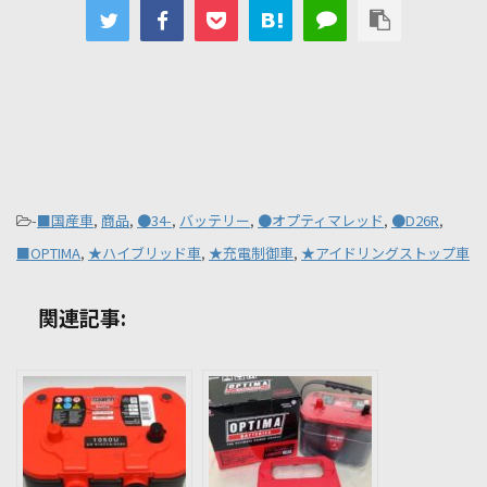
-
■国産車
,
商品
,
●34-
,
バッテリー
,
●オプティマレッド
,
●D26R
,
■OPTIMA
,
★ハイブリッド車
,
★充電制御車
,
★アイドリングストップ車
関連記事: