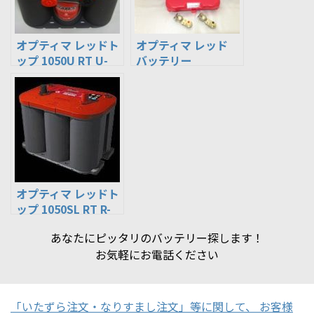
オプティマ レッドト
オプティマ レッド
ップ 1050U RT U-
バッテリー
4.2L ＯＰＴＩＭＡ
120D26R(S-85R,S-
バッテリー 8004-
95R,115D26R,90D2
250 34/78
6R,85D26R,80D26R
互換) ISSアイドリン
グストップ車対応
AGM
オプティマ レッドト
ップ 1050SL RT R-
4.2L ＯＰＴＩＭＡ
あなたにピッタリのバッテリー探します！
バッテリー 8003-
お気軽にお電話ください
251 34R
「いたずら注文・なりすまし注文」等に関して、 お客様