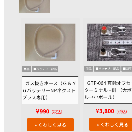
商品
■バッテリー部品
■OPT
商品
■バッテリー部品
GTP-064 真鍮オフ
ガス抜きホース（Ｇ＆Ｙ
ターミナル −側 （大
ｕバッテリーNPネクスト
ル→小ポール）
プラス専用）
¥3,800
¥990
（税込）
（税込）
» くわしく見る
» くわしく見る