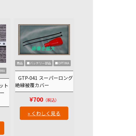
商品
■バッテリー部品
■OPTIMA
IMA
GTP-041 スーパーロング
絶縁被覆カバー
セット
ポー
¥700
（税込）
» くわしく見る