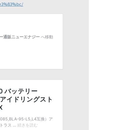
3%83%bc/