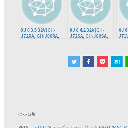
XJ 8 3.5 32V(GH-
XJ 8 4.2 32V(GH-
XJ 6
J72RA, GH-J80RA,
J72SA, GH-J80SA,
J71
CBA-J72RB, CBA-
CBA-J72SB, CBA-
J80RB)
J80SB)
-未分類
PREV
XJ 5.0 V8 スーパーチャージャー(CBA-J12MA/J24