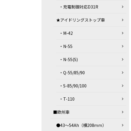
・充電制御対応D31R
★アイドリングストップ車
・M-42
・N-55
・N-55(S)
・Q-55/85/90
・S-85/90/100
・T-110
■欧州車
●43～54Ah（横208ｍｍ）