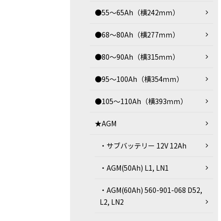
●55～65Ah（横242ｍｍ）
●68～80Ah（横277ｍｍ）
●80～90Ah（横315ｍｍ）
●95～100Ah（横354ｍｍ）
●105～110Ah（横393ｍｍ）
★AGM
・サブバッテリー 12V 12Ah
・AGM(50Ah) L1, LN1
・AGM(60Ah) 560-901-068 D52,
L2, LN2