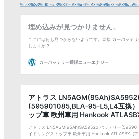
%e3%83%90%e3%83%83%e3%83%86%e3%83%aa%e