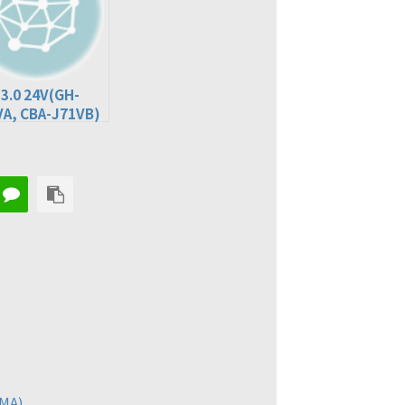
 3.0 24V(GH-
VA, CBA-J71VB)
MA)