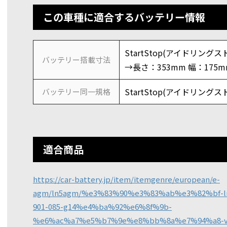
この車種に適合するバッテリー情報
StartStop(アイドリングスト
バッテリー搭載寸法
→長さ：353mm 幅：175m
StartStop(アイドリングスト
バッテリー同一規格
適合商品
https://car-battery.jp/item/itemgenre/european/e-
agm/ln5agm/%e3%83%90%e3%83%ab%e3%82%bf-ln5a
901-085-g14%e4%ba%92%e6%8f%9b-
%e6%ac%a7%e5%b7%9e%e8%bb%8a%e7%94%a8-va