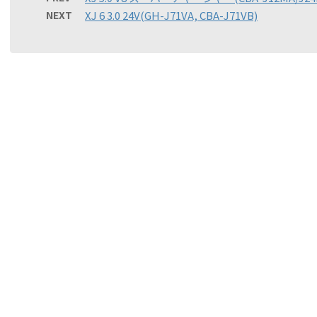
NEXT
XJ 6 3.0 24V(GH-J71VA, CBA-J71VB)