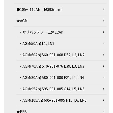
●105～110Ah（横393ｍｍ）
★AGM
・サブバッテリー 12V 12Ah
・AGM(50Ah) L1, LN1
・AGM(60Ah) 560-901-068 D52, L2, LN2
・AGM(70Ah) 570-901-076 E39, L3, LN3
・AGM(80Ah) 580-901-080 F21, L4, LN4
・AGM(95Ah) 595-901-085 G14, L5, LN5
・AGM(105Ah) 605-901-095 H15, L6, LN6
★EFB