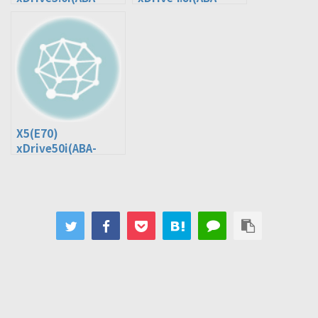
FE30)
FE48)
X5(E70)
xDrive50i(ABA-
ZV44S)