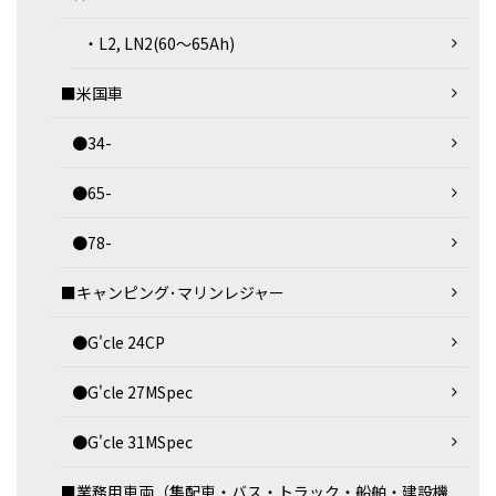
・L2, LN2(60～65Ah)
■米国車
●34-
●65-
●78-
■キャンピング･マリンレジャー
●G'cle 24CP
●G'cle 27MSpec
●G'cle 31MSpec
■業務用車両（集配車・バス・トラック・船舶・建設機