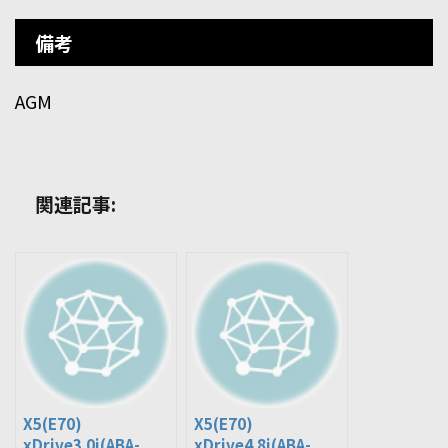
備考
AGM
関連記事:
X5(E70)
X5(E70)
xDrive3.0i(ABA-
xDrive4.8i(ABA-