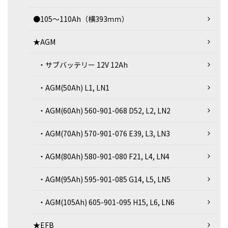
●105～110Ah（横393ｍｍ）
★AGM
・サブバッテリー 12V 12Ah
・AGM(50Ah) L1, LN1
・AGM(60Ah) 560-901-068 D52, L2, LN2
・AGM(70Ah) 570-901-076 E39, L3, LN3
・AGM(80Ah) 580-901-080 F21, L4, LN4
・AGM(95Ah) 595-901-085 G14, L5, LN5
・AGM(105Ah) 605-901-095 H15, L6, LN6
★EFB