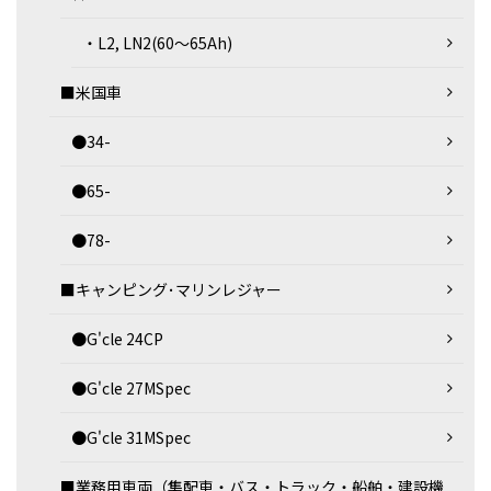
・L2, LN2(60～65Ah)
■米国車
●34-
●65-
●78-
■キャンピング･マリンレジャー
●G'cle 24CP
●G'cle 27MSpec
●G'cle 31MSpec
■業務用車両（集配車・バス・トラック・船舶・建設機