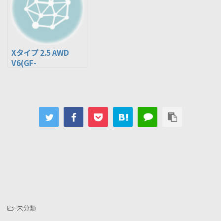
Xタイプ 2.5 AWD
V6(GF-
J01GA/J01GB, GH-
J51XA, ABA-J51XB)
-未分類