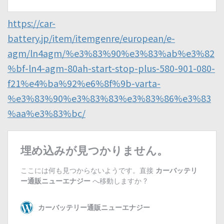
https://car-
battery.jp/item/itemgenre/european/e-
agm/ln4agm/%e3%83%90%e3%83%ab%e3%82
%bf-ln4-agm-80ah-start-stop-plus-580-901-080-
f21%e4%ba%92%e6%8f%9b-varta-
%e3%83%90%e3%83%83%e3%83%86%e3%83
%aa%e3%83%bc/