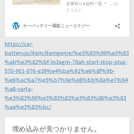
https://car-
battery.jp/item/itemgenre/%e3%83%90%e3%83
%ab%e3%82%bf-ln3agm-70ah-start-stop-plus-
570-901-076-e39%e4%ba%92%e6%8f%9b-
%e6%ac%a7%e5%b7%9e%e8%bb%8a%e7%94
%a8-varta-
%e3%83%90%e3%83%83%e3%83%86%e3%83
%aa%e3%83%bc/