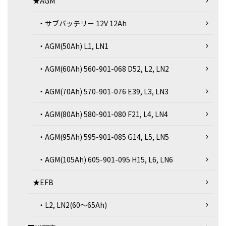
★AGM
・サブバッテリー 12V 12Ah
・AGM(50Ah) L1, LN1
・AGM(60Ah) 560-901-068 D52, L2, LN2
・AGM(70Ah) 570-901-076 E39, L3, LN3
・AGM(80Ah) 580-901-080 F21, L4, LN4
・AGM(95Ah) 595-901-085 G14, L5, LN5
・AGM(105Ah) 605-901-095 H15, L6, LN6
★EFB
・L2, LN2(60～65Ah)