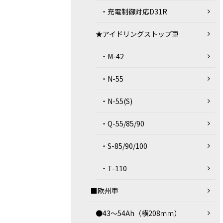
・充電制御対応D31R
★アイドリングストップ車
・M-42
・N-55
・N-55(S)
・Q-55/85/90
・S-85/90/100
・T-110
■欧州車
●43～54Ah（横208ｍｍ）