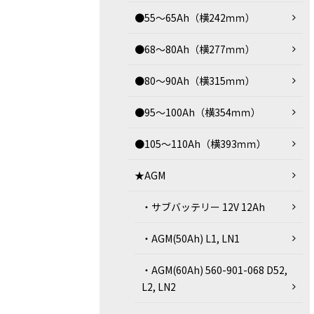
●55～65Ah（横242ｍｍ）
●68～80Ah（横277ｍｍ）
●80～90Ah（横315ｍｍ）
●95～100Ah（横354ｍｍ）
●105～110Ah（横393ｍｍ）
★AGM
・サブバッテリー 12V 12Ah
・AGM(50Ah) L1, LN1
・AGM(60Ah) 560-901-068 D52,
L2, LN2