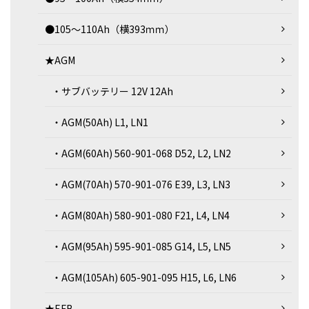
●105～110Ah（横393ｍｍ）
★AGM
・サブバッテリー 12V 12Ah
・AGM(50Ah) L1, LN1
・AGM(60Ah) 560-901-068 D52, L2, LN2
・AGM(70Ah) 570-901-076 E39, L3, LN3
・AGM(80Ah) 580-901-080 F21, L4, LN4
・AGM(95Ah) 595-901-085 G14, L5, LN5
・AGM(105Ah) 605-901-095 H15, L6, LN6
★EFB