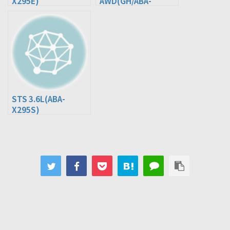
X295E)
AWD(GH/ABA-
X295E)
STS 3.6L(ABA-
X295S)