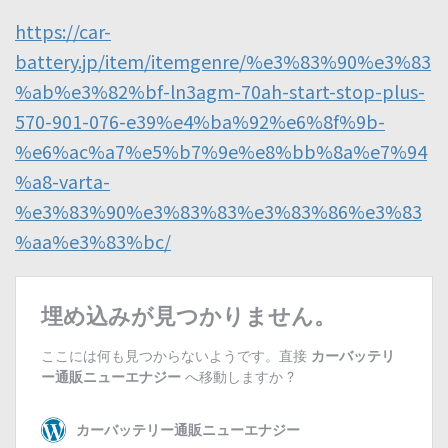
https://car-
battery.jp/item/itemgenre/%e3%83%90%e3%83
%ab%e3%82%bf-ln3agm-70ah-start-stop-plus-
570-901-076-e39%e4%ba%92%e6%8f%9b-
%e6%ac%a7%e5%b7%9e%e8%bb%8a%e7%94
%a8-varta-
%e3%83%90%e3%83%83%e3%83%86%e3%83
%aa%e3%83%bc/