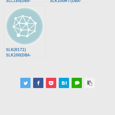
SLC180(DBA-
SLK200MT(DBA-
172431)
172434)
SLK(R172)
SLK200(DBA-
172448)