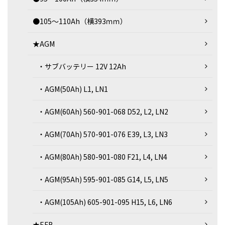
●105～110Ah（横393ｍｍ）
★AGM
・サブバッテリー 12V 12Ah
・AGM(50Ah) L1, LN1
・AGM(60Ah) 560-901-068 D52, L2, LN2
・AGM(70Ah) 570-901-076 E39, L3, LN3
・AGM(80Ah) 580-901-080 F21, L4, LN4
・AGM(95Ah) 595-901-085 G14, L5, LN5
・AGM(105Ah) 605-901-095 H15, L6, LN6
★EFB