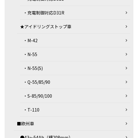
・充電制御対応D31R
★アイドリングストップ車
・M-42
・N-55
・N-55(S)
・Q-55/85/90
・S-85/90/100
・T-110
■欧州車
●43～54Ah（横208ｍｍ）