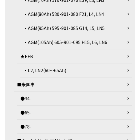
・AGM(70Ah) 570-901-076 E39, L3, LN3
・AGM(80Ah) 580-901-080 F21, L4, LN4
・AGM(95Ah) 595-901-085 G14, L5, LN5
・AGM(105Ah) 605-901-095 H15, L6, LN6
★EFB
・L2, LN2(60～65Ah)
■米国車
●34-
●65-
●78-