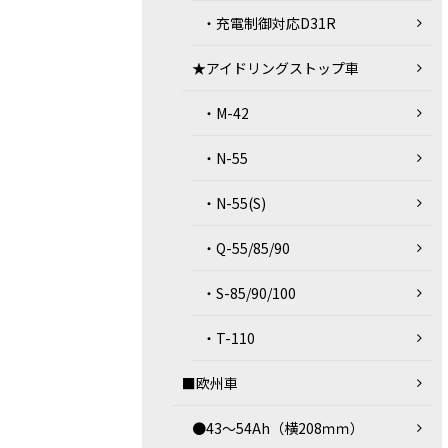
・充電制御対応D31R
★アイドリングストップ車
・M-42
・N-55
・N-55(S)
・Q-55/85/90
・S-85/90/100
・T-110
■欧州車
●43～54Ah（横208ｍｍ）