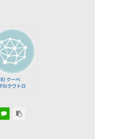
B8) クーペ
TFSIクワトロ
A-8TCDNF)