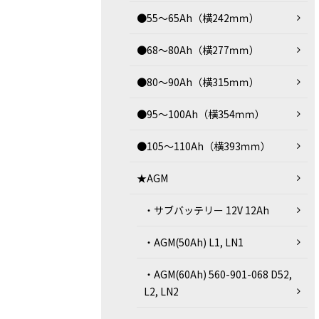
●55～65Ah（横242ｍｍ）
●68～80Ah（横277ｍｍ）
●80～90Ah（横315ｍｍ）
●95～100Ah（横354ｍｍ）
●105～110Ah（横393ｍｍ）
★AGM
・サブバッテリー 12V 12Ah
・AGM(50Ah) L1, LN1
・AGM(60Ah) 560-901-068 D52,
L2, LN2