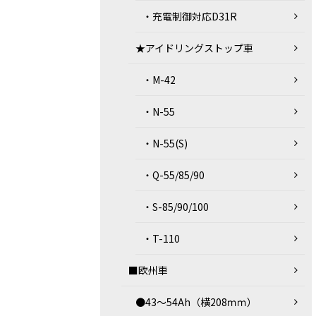
・充電制御対応D31R
★アイドリングストップ車
・M-42
・N-55
・N-55(S)
・Q-55/85/90
・S-85/90/100
・T-110
■欧州車
●43～54Ah（横208ｍｍ）