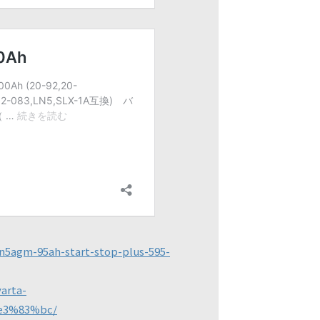
gm-95ah-start-stop-plus-595-
rta-
3%83%bc/