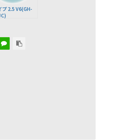
プ 2.5 V6(GH-
JC)