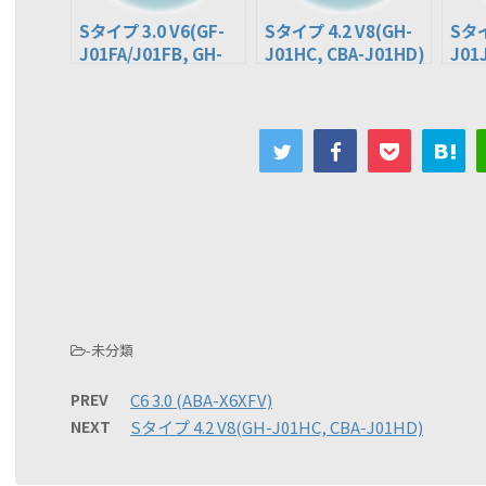
Sタイプ 3.0 V6(GF-
Sタイプ 4.2 V8(GH-
Sタイ
J01FA/J01FB, GH-
J01HC, CBA-J01HD)
J01
J01FC, CBA-J01FD)
-未分類
PREV
C6 3.0 (ABA-X6XFV)
NEXT
Sタイプ 4.2 V8(GH-J01HC, CBA-J01HD)