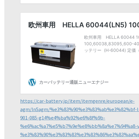
https://car-battery.jp/item/itemgenre/european/e-
agm/ln5agm/%e3%83%90%e3%83%ab%e3%82%bf-ln5a
901-085-g14%e4%ba%92%e6%8f%9b-
%e6%ac%a7%e5%b7%9e%e8%bb%8a%e7%94%a8-va
%e3%83%90%e3%83%83%e3%83%86%e3%83%aa%e