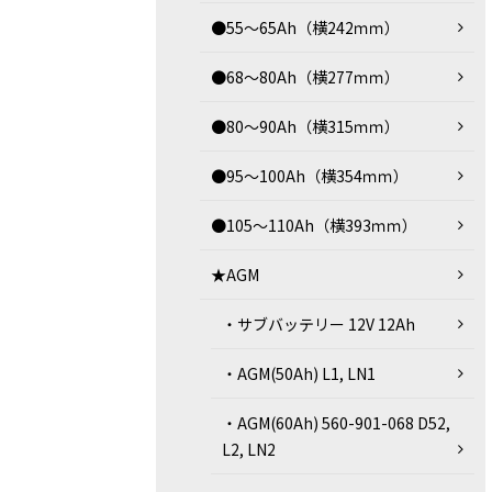
●55～65Ah（横242ｍｍ）
●68～80Ah（横277ｍｍ）
●80～90Ah（横315ｍｍ）
●95～100Ah（横354ｍｍ）
●105～110Ah（横393ｍｍ）
★AGM
・サブバッテリー 12V 12Ah
・AGM(50Ah) L1, LN1
・AGM(60Ah) 560-901-068 D52,
L2, LN2