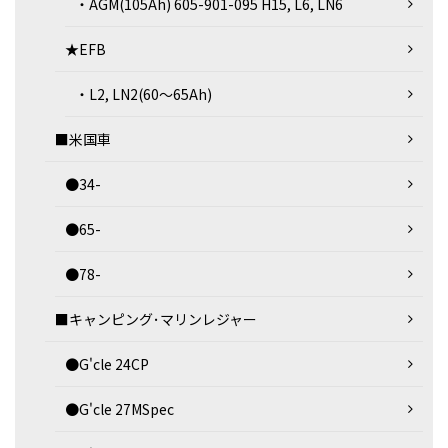
・AGM(105Ah) 605-901-095 H15, L6, LN6
★EFB
・L2, LN2(60～65Ah)
■米国車
●34-
●65-
●78-
■キャンピング･マリンレジャー
●G'cle 24CP
●G'cle 27MSpec