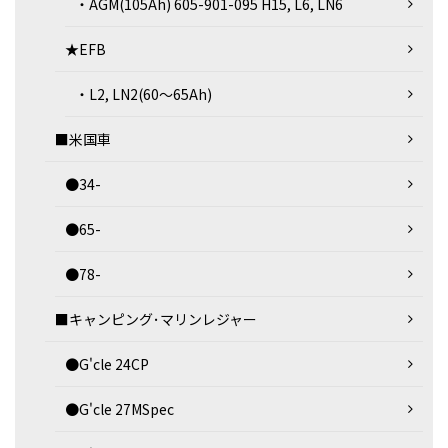
・AGM(105Ah) 605-901-095 H15, L6, LN6
★EFB
・L2, LN2(60～65Ah)
■米国車
●34-
●65-
●78-
■キャンピング･マリンレジャー
●G'cle 24CP
●G'cle 27MSpec