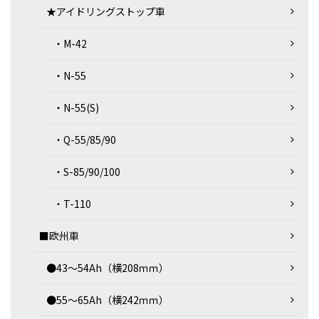
★アイドリングストップ車
・M-42
・N-55
・N-55(S)
・Q-55/85/90
・S-85/90/100
・T-110
■欧州車
●43～54Ah（横208ｍｍ）
●55～65Ah（横242ｍｍ）