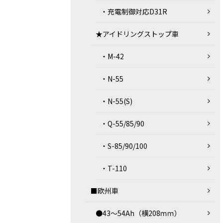
・充電制御対応D31R
★アイドリングストップ車
・M-42
・N-55
・N-55(S)
・Q-55/85/90
・S-85/90/100
・T-110
■欧州車
●43～54Ah（横208ｍｍ）