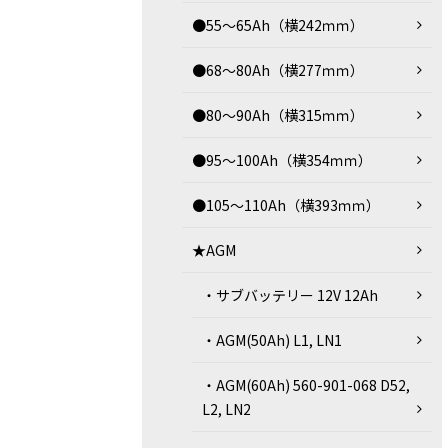
●55～65Ah（横242ｍｍ）
●68～80Ah（横277ｍｍ）
●80～90Ah（横315ｍｍ）
●95～100Ah（横354ｍｍ）
●105～110Ah（横393ｍｍ）
★AGM
・サブバッテリー 12V 12Ah
・AGM(50Ah) L1, LN1
・AGM(60Ah) 560-901-068 D52,
L2, LN2