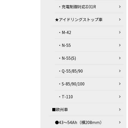
・充電制御対応D31R
★アイドリングストップ車
・M-42
・N-55
・N-55(S)
・Q-55/85/90
・S-85/90/100
・T-110
■欧州車
●43～54Ah（横208ｍｍ）