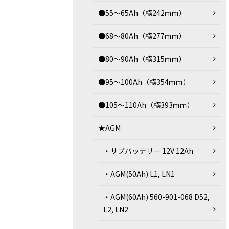
●55～65Ah（横242ｍｍ）
●68～80Ah（横277ｍｍ）
●80～90Ah（横315ｍｍ）
●95～100Ah（横354ｍｍ）
●105～110Ah（横393ｍｍ）
★AGM
・サブバッテリー 12V 12Ah
・AGM(50Ah) L1, LN1
・AGM(60Ah) 560-901-068 D52,
L2, LN2