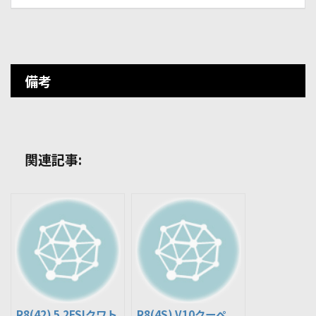
備考
関連記事:
R8(42) 5.2FSIクワト
R8(4S) V10クーペ