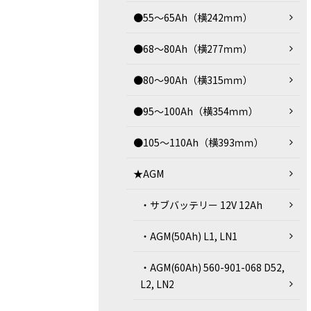
●55～65Ah（横242ｍｍ）
●68～80Ah（横277ｍｍ）
●80～90Ah（横315ｍｍ）
●95～100Ah（横354ｍｍ）
●105～110Ah（横393ｍｍ）
★AGM
・サブバッテリー 12V 12Ah
・AGM(50Ah) L1, LN1
・AGM(60Ah) 560-901-068 D52,
L2, LN2