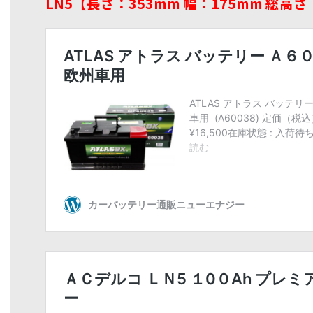
LN5【長さ：353mm 幅：175mm 総高さ