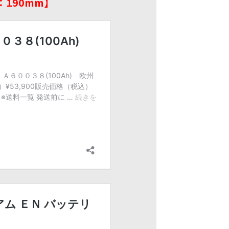
：190mm】