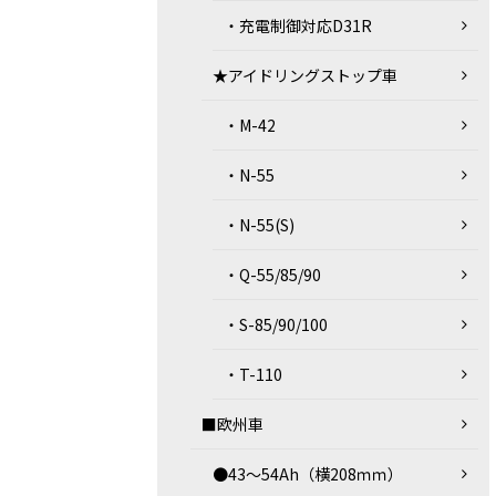
・充電制御対応D31R
★アイドリングストップ車
・M-42
・N-55
・N-55(S)
・Q-55/85/90
・S-85/90/100
・T-110
■欧州車
●43～54Ah（横208ｍｍ）