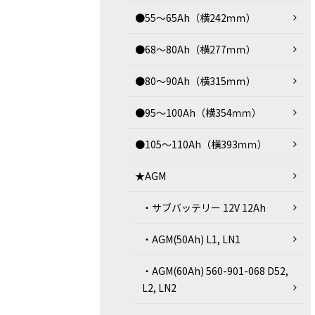
●55～65Ah（横242ｍｍ）
●68～80Ah（横277ｍｍ）
●80～90Ah（横315ｍｍ）
●95～100Ah（横354ｍｍ）
●105～110Ah（横393ｍｍ）
★AGM
・サブバッテリー 12V 12Ah
・AGM(50Ah) L1, LN1
・AGM(60Ah) 560-901-068 D52,
L2, LN2