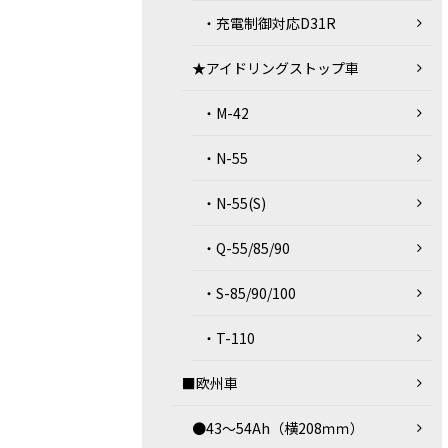
・充電制御対応D31R
★アイドリングストップ車
・M-42
・N-55
・N-55(S)
・Q-55/85/90
・S-85/90/100
・T-110
■欧州車
●43～54Ah（横208ｍｍ）