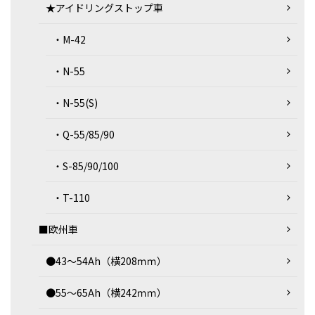
★アイドリングストップ車
・M-42
・N-55
・N-55(S)
・Q-55/85/90
・S-85/90/100
・T-110
■欧州車
●43～54Ah（横208ｍｍ）
●55～65Ah（横242ｍｍ）