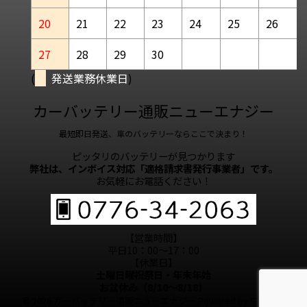
20
21
22
23
24
25
26
27
28
29
30
(
発送業務休業日
)
カーバッテリー通販ニューエナジー
最短即日発送、車のバッテリーならここで決まり！
ピッタリのバッテリーが見つかります
弊社は、インボイス対応「適格請求書発行事業者」です。
お気軽にお電話ください！
【営業時間】
平日10：00～17：00
【休業日】
土曜日曜祝祭日・年末年始
お盆休み（8/10～8/18）
© 2026 カーバッテリー通販ニューエナジー Powered by
STINGER