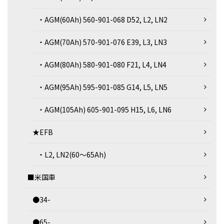
・AGM(60Ah) 560-901-068 D52, L2, LN2
・AGM(70Ah) 570-901-076 E39, L3, LN3
・AGM(80Ah) 580-901-080 F21, L4, LN4
・AGM(95Ah) 595-901-085 G14, L5, LN5
・AGM(105Ah) 605-901-095 H15, L6, LN6
★EFB
・L2, LN2(60～65Ah)
■米国車
●34-
●65-