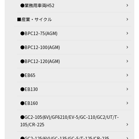
●業務用車両H52
■産業・サイクル
●BPC12-75(AGM)
●BPC12-100(AGM)
●BPC12-120(AGM)
●EB65
●EB130
●EB160
●GC2-105(6V)/GF6210/EV-5/GC-110/GC2/UT/T-
105/CR-225
●GC2-125(6V)/GC-135/GC-5/T-125/CR-235