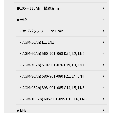
●105～110Ah（横393ｍｍ）
★AGM
・サブバッテリー 12V 12Ah
・AGM(50Ah) L1, LN1
・AGM(60Ah) 560-901-068 D52, L2, LN2
・AGM(70Ah) 570-901-076 E39, L3, LN3
・AGM(80Ah) 580-901-080 F21, L4, LN4
・AGM(95Ah) 595-901-085 G14, L5, LN5
・AGM(105Ah) 605-901-095 H15, L6, LN6
★EFB