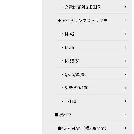
・充電制御対応D31R
★アイドリングストップ車
・M-42
・N-55
・N-55(S)
・Q-55/85/90
・S-85/90/100
・T-110
■欧州車
●43～54Ah（横208ｍｍ）