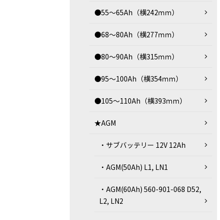
●55～65Ah（横242ｍｍ）
●68～80Ah（横277ｍｍ）
●80～90Ah（横315ｍｍ）
●95～100Ah（横354ｍｍ）
●105～110Ah（横393ｍｍ）
★AGM
・サブバッテリー 12V 12Ah
・AGM(50Ah) L1, LN1
・AGM(60Ah) 560-901-068 D52,
L2, LN2