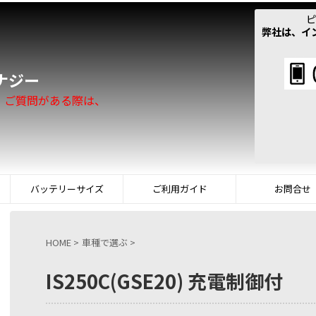
ピ
弊社は、イ
！
ナジー
。ご質問がある際は、
バッテリーサイズ
ご利用ガイド
お問合せ
HOME
>
車種で選ぶ
>
IS250C(GSE20) 充電制御付