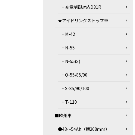
・充電制御対応D31R
★アイドリングストップ車
・M-42
・N-55
・N-55(S)
・Q-55/85/90
・S-85/90/100
・T-110
■欧州車
●43～54Ah（横208ｍｍ）