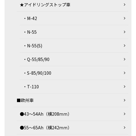
★アイドリングストップ車
・M-42
・N-55
・N-55(S)
・Q-55/85/90
・S-85/90/100
・T-110
■欧州車
●43～54Ah（横208ｍｍ）
●55～65Ah（横242ｍｍ）