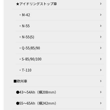
★アイドリングストップ車
・M-42
・N-55
・N-55(S)
・Q-55/85/90
・S-85/90/100
・T-110
■欧州車
●43～54Ah（横208ｍｍ）
●55～65Ah（横242ｍｍ）